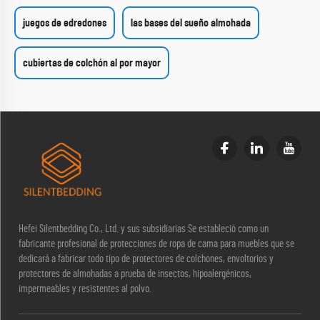
juegos de edredones
las bases del sueño almohada
cubiertas de colchón al por mayor
Hefei Silentbedding Co., Ltd. y sus subsidiarias Se estableció como un
fabricante profesional de protecciones de ropa de cama para muebles que se
dedicará a fabricar todo tipo de protectores de colchones, envoltorios y
protectores de almohadas a prueba de insectos, hipoalergénicos,
impermeables y resistentes al polvo.