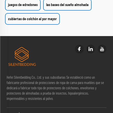
juegos de edredones
las bases del sueño almohada
cubiertas de colchón al por mayor
Hefei Silentbedding Co., Ltd. y sus subsidiarias Se estableció como un
fabricante profesional de protecciones de ropa de cama para muebles que se
dedicará a fabricar todo tipo de protectores de colchones, envoltorios y
protectores de almohadas a prueba de insectos, hipoalergénicos,
impermeables y resistentes al polvo.