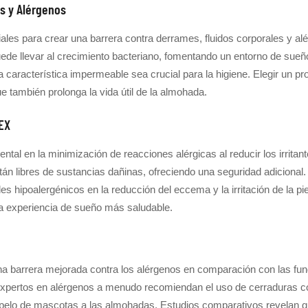
s y Alérgenos
les para crear una barrera contra derrames, fluidos corporales y a
uede llevar al crecimiento bacteriano, fomentando un entorno de sue
 la característica impermeable sea crucial para la higiene. Elegir un
e también prolonga la vida útil de la almohada.
TEX
tal en la minimización de reacciones alérgicas al reducir los irrita
n libres de sustancias dañinas, ofreciendo una seguridad adicional. 
es hipoalergénicos en la reducción del eccema y la irritación de la pie
na experiencia de sueño más saludable.
a barrera mejorada contra los alérgenos en comparación con las fu
 expertos en alérgenos a menudo recomiendan el uso de cerraduras c
el pelo de mascotas a las almohadas. Estudios comparativos revelan