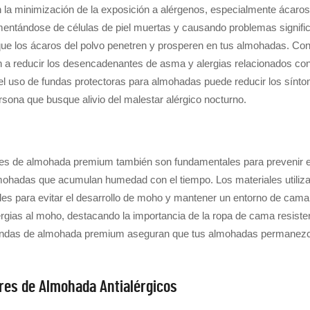
n la minimización de la exposición a alérgenos, especialmente ácaro
mentándose de células de piel muertas y causando problemas signific
ue los ácaros del polvo penetren y prosperen en tus almohadas. Con 
n a reducir los desencadenantes de asma y alergias relacionados con
 uso de fundas protectoras para almohadas puede reducir los síntoma
rsona que busque alivio del malestar alérgico nocturno.
res de almohada premium también son fundamentales para prevenir el
ohadas que acumulan humedad con el tiempo. Los materiales utiliza
s para evitar el desarrollo de moho y mantener un entorno de cama s
gias al moho, destacando la importancia de la ropa de cama resisten
s fundas de almohada premium aseguran que tus almohadas permanezca
ores de Almohada Antialérgicos