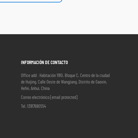
INFORMACIÓN DE CONTACTO
Office add : Habitación 1910, Bloque C, Centro de la ciudad
de Huijing, Calle Oeste de Wangjiang, Distrito de Gaoxin,
Hefei, Anhui, China
Correo electrónico:
[email protected]
Tel.:
13917680554