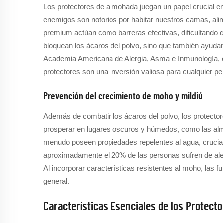
Los protectores de almohada juegan un papel crucial e
enemigos son notorios por habitar nuestros camas, ali
premium actúan como barreras efectivas, dificultando q
bloquean los ácaros del polvo, sino que también ayuda
Academia Americana de Alergia, Asma e Inmunología, el
protectores son una inversión valiosa para cualquier pe
Prevención del crecimiento de moho y mildiú
Además de combatir los ácaros del polvo, los protecto
prosperar en lugares oscuros y húmedos, como las alm
menudo poseen propiedades repelentes al agua, cruciale
aproximadamente el 20% de las personas sufren de aler
Al incorporar características resistentes al moho, la
general.
Características Esenciales de los Protect