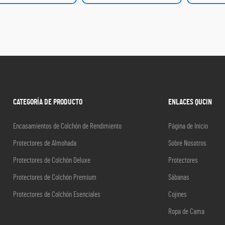
CATEGORÍA DE PRODUCTO
ENLACES QUCIN
Encasamientos de Colchón de Rendimiento
Página de Inicio
Protectores de Almohada
Sobre Nosotros
Protectores de Colchón Deluxe
Protectores
Protectores de Colchón Premium
Sábanas
Protectores de Colchón Esenciales
Cojines
Ropa de Cama