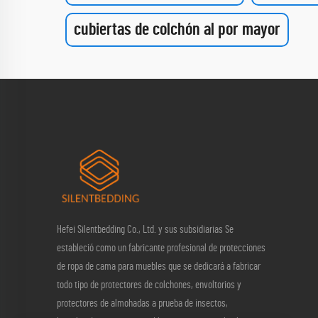
cubiertas de colchón al por mayor
Hefei Silentbedding Co., Ltd. y sus subsidiarias Se
estableció como un fabricante profesional de protecciones
de ropa de cama para muebles que se dedicará a fabricar
todo tipo de protectores de colchones, envoltorios y
protectores de almohadas a prueba de insectos,