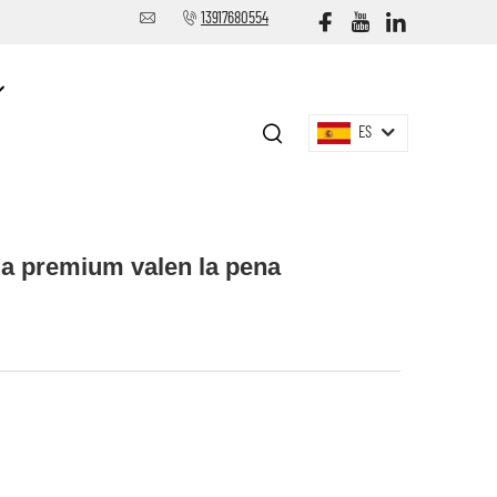
13917680554
ES
da premium valen la pena