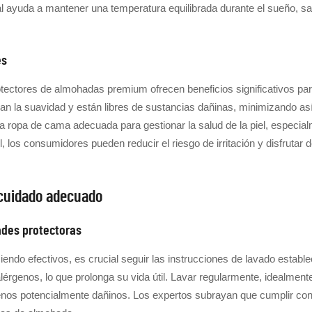
nal ayuda a mantener una temperatura equilibrada durante el sueño, 
es
tectores de almohadas premium ofrecen beneficios significativos par
n la suavidad y están libres de sustancias dañinas, minimizando así la
na ropa de cama adecuada para gestionar la salud de la piel, especia
, los consumidores pueden reducir el riesgo de irritación y disfruta
 cuidado adecuado
ades protectoras
ndo efectivos, es crucial seguir las instrucciones de lavado estable
lérgenos, lo que prolonga su vida útil. Lavar regularmente, idealme
enos potencialmente dañinos. Los expertos subrayan que cumplir con 