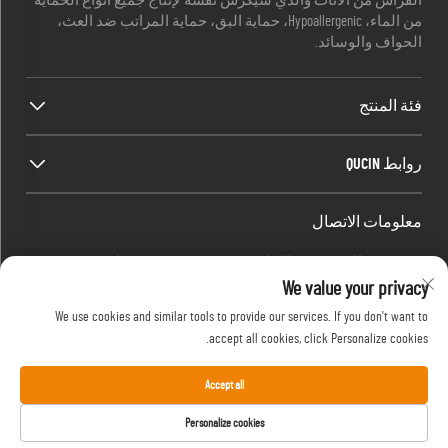
الفراش من الأثاث والذي سيكرس نفسه لإنتاج جميع أنواع الحماية
من الماء، Hypoallergenic، حماية البق، حماية المراتب ضد العث،
الحواف والوسائد.
فئة المنتج
روابط QUCIN
معلومات الاتصال
Office add : الغرفة 1910، الكتلة C، مركز مدينة Huijing، طريق Wangjiang
We value your privacy
الغرب، Gaoxin District، هيفي، أنوهاي، الصين
البريد الإلكتروني:
[email protected]
We use cookies and similar tools to provide our services. If you don't want to
accept all cookies, click Personalize cookies.
هاتف:
13917680554
Accept all
حقوق النشر © 2024 بواسطة شركة هيفي سايلنت بيدنج
Personalize cookies
المحدودة.
سياسة الخصوصية