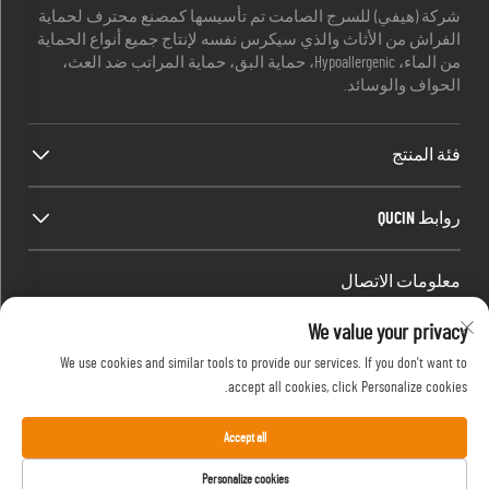
شركة (هيفي) للسرج الصامت تم تأسيسها كمصنع محترف لحماية
الفراش من الأثاث والذي سيكرس نفسه لإنتاج جميع أنواع الحماية
من الماء، Hypoallergenic، حماية البق، حماية المراتب ضد العث،
الحواف والوسائد.
فئة المنتج
روابط QUCIN
معلومات الاتصال
Office add : الغرفة 1910، الكتلة C، مركز مدينة Huijing، طريق Wangjiang
We value your privacy
الغرب، Gaoxin District، هيفي، أنوهاي، الصين
We use cookies and similar tools to provide our services. If you don't want to
البريد الإلكتروني:
[email protected]
accept all cookies, click Personalize cookies.
هاتف:
13917680554
Accept all
حقوق النشر © 2024 بواسطة شركة هيفي سايلنت بيدنج
Personalize cookies
المحدودة.
سياسة الخصوصية