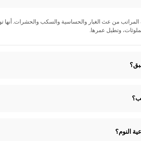
المراتب من عث الغبار والحساسية والسكب والحشرات. أنها توف
لوثات، وتطيل عمرها.
بق؟
ب؟
ة النوم؟