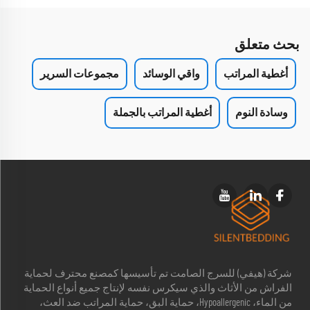
بحث متعلق
أغطية المراتب
واقي الوسائد
مجموعات السرير
وسادة النوم
أغطية المراتب بالجملة
شركة (هيفي) للسرج الصامت تم تأسيسها كمصنع محترف لحماية
الفراش من الأثاث والذي سيكرس نفسه لإنتاج جميع أنواع الحماية
من الماء، Hypoallergenic، حماية البق، حماية المراتب ضد العث،