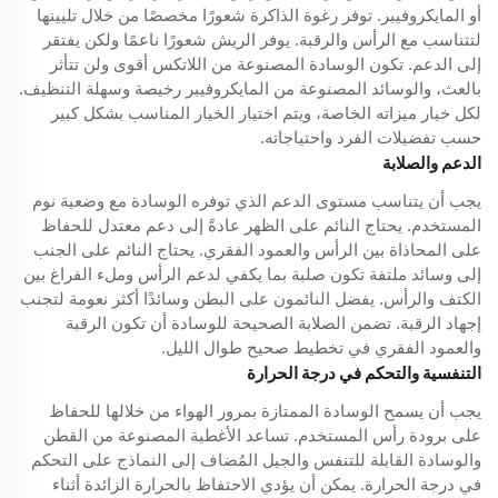
أو المايكروفيبر. توفر رغوة الذاكرة شعورًا مخصصًا من خلال تليينها
لتتناسب مع الرأس والرقبة. يوفر الريش شعورًا ناعمًا ولكن يفتقر
إلى الدعم. تكون الوسادة المصنوعة من اللاتكس أقوى ولن تتأثر
بالعث، والوسائد المصنوعة من المايكروفيبر رخيصة وسهلة التنظيف.
لكل خيار ميزاته الخاصة، ويتم اختيار الخيار المناسب بشكل كبير
حسب تفضيلات الفرد واحتياجاته.
الدعم والصلابة
يجب أن يتناسب مستوى الدعم الذي توفره الوسادة مع وضعية نوم
المستخدم. يحتاج النائم على الظهر عادةً إلى دعم معتدل للحفاظ
على المحاذاة بين الرأس والعمود الفقري. يحتاج النائم على الجنب
إلى وسائد ملتفة تكون صلبة بما يكفي لدعم الرأس وملء الفراغ بين
الكتف والرأس. يفضل النائمون على البطن وسائدًا أكثر نعومة لتجنب
إجهاد الرقبة. تضمن الصلابة الصحيحة للوسادة أن تكون الرقبة
والعمود الفقري في تخطيط صحيح طوال الليل.
التنفسية والتحكم في درجة الحرارة
يجب أن يسمح الوسادة الممتازة بمرور الهواء من خلالها للحفاظ
على برودة رأس المستخدم. تساعد الأغطية المصنوعة من القطن
والوسادة القابلة للتنفس والجيل المُضاف إلى النماذج على التحكم
في درجة الحرارة. يمكن أن يؤدي الاحتفاظ بالحرارة الزائدة أثناء