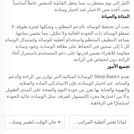
الليل إلى نوم مضطرب، مما يجعل القابلية للتنفس عاملاً أساسياً
يجب أخذه بعين الاعتبار عند اختيار وسادة.
المتانة والصيانة
يجب أن تحتفظ الوسائد بالدعم المطلوب وشكلها لفترة طويلة. لا
تسطو الوسائد ذات الجودة العالية ولا تتكتل، مما يحسن متانتها.
يساعد التنظيف المنتظم واستخدام أغطية للوسائد واستبدال الوسائد
كل 1 إلى سنتين في الحفاظ على نظافة الوسادة. وجود وسادة
مقاومة للاهتراء يضمن قدرتها على دعم المستخدم باستمرار أثناء
الراحة دون انخفاض في الراحة.
تجميع الأمور
تقدم Sleep Basics الوسادة المثالية التي توازن بين الراحة والدعم
والمتانة. عند اختيار الوسادة، فإن الانتباه إلى المادة والصلابة
والتهوية والعناية بها يعزز من جودة النوم والصحة على المدى الطويل.
بدلًا من اعتبارها مجرد إكسسوار للغرفة، تمثل الوسادة عالية الجودة
استثمارًا في الرفاهية.
حان الوقت لتغيير وسادتك
لماذا تعتبر أغطية المراتب ضرورية لحماية من الحساسية