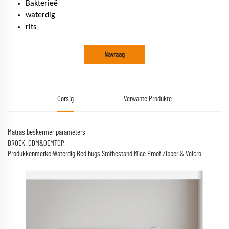
Bakterieë
waterdig
rits
Navraag
Oorsig
Verwante Produkte
Matras beskermer parameters
BROEK: ODM&OEMTOP
Produkkenmerke:Waterdig Bed bugs Stofbestand Mice Proof Zipper & Velcro