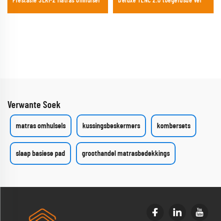
Prestasie SERI-2 Matras omhulsel
Deluxe TENC 2.0 toegerusde vel
Verwante Soek
matras omhulsels
kussingsbeskermers
kombersets
slaap basiese pad
groothandel matrasbedekkings