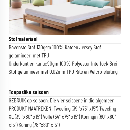
Stofmateriaal
Bovenste Stof:130gsm 100% Katoen Jersey Stof
gelamineer
met TPU
Onderkant en kante:90gm 100% Polyester Interlock Brei
Stof gelamineer met 0.02mm TPU
Rits en Velcro-sluiting
Toepaslike seisoen
GEBRUIK op seisoen: Die vier seisoene in die algemeen
PRODUKT MAATREKEN: Tweeling (39 "x75" x15") Tweeling
XL (39 "x80" x15") Volle (54" x75" x15") Koningin (60" x80"
x15") Koning (78 "x80" x15")