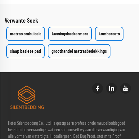
Verwante Soek
matras omhulsels
kussingsbeskermers
kombersets
slaap basiese pad
groothandel matrasbedekkings
Hefei Silentbedding Co., Ltd. Is gestig as 'n professionele meubelbeddegoed
beskerming vervaardiger wat een sal homself wy aan die vervaardiging van
alle vorme van waterdigte, Hipoallergeen, Bed Bug Proof, stof mite Proof