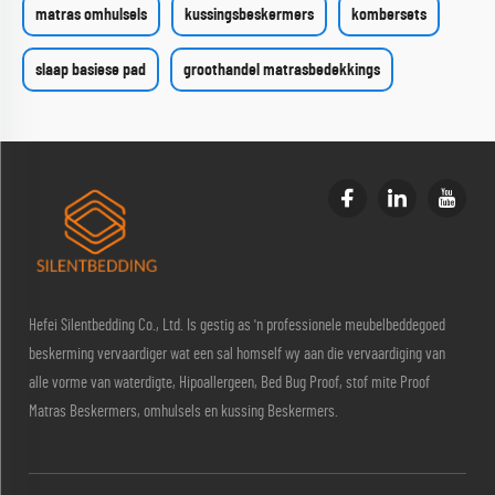
matras omhulsels
kussingsbeskermers
kombersets
slaap basiese pad
groothandel matrasbedekkings
Hefei Silentbedding Co., Ltd. Is gestig as 'n professionele meubelbeddegoed
beskerming vervaardiger wat een sal homself wy aan die vervaardiging van
alle vorme van waterdigte, Hipoallergeen, Bed Bug Proof, stof mite Proof
Matras Beskermers, omhulsels en kussing Beskermers.