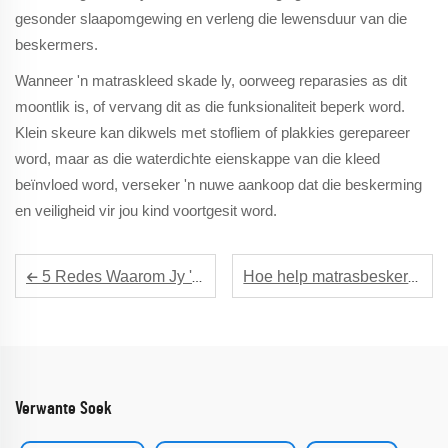
gesonder slaapomgewing en verleng die lewensduur van die
beskermers.
Wanneer 'n matraskleed skade ly, oorweeg reparasies as dit
moontlik is, of vervang dit as die funksionaliteit beperk word.
Klein skeure kan dikwels met stofliem of plakkies gerepareer
word, maar as die waterdichte eienskappe van die kleed
beïnvloed word, verseker 'n nuwe aankoop dat die beskerming
en veiligheid vir jou kind voortgesit word.
5 Redes Waarom Jy 'n Deluxe Matras Omhulsel Vir Jou Luukse Slaap Nodig Het
Hoe help matrasbeskermers om allergie simptome te verlig? Effektief voorkom stofmyte en allergene
Verwante Soek