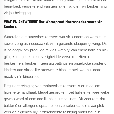
beïnvloed, versekerend van gemak en langtermynbeskerming
vir jou belegging.
VRAE EN ANTWOORDE Oor Waterproof Matrasbeskermers vir
Kinders
Waterdichte matrassbeskermers wat vir kinders ontwerp is, is
sowel veilig as noodsaaklik vir 'n gesonde slaapomgewing. Dit
is belangrik om produkte te kies wat vry van chemikalië en nie-
giftig is om jou kind se veiligheid te verseker. Hierdie
beskermers beskerm teen uitspattings en ongelukke sonder om
kinders aan skadelike stowwe te bloot te stel, wat hul ideaal
maak vir 'n kinderbed.
Reguliere reiniging van matrassbeskermers is cruciaal om
higiëne te handhaaf. Ideaal gesproke moet hulle elke twee weke
gewas word of onmiddellik ná 'n uitspattings. Dit voorkom dat
bakterië en allergene opsamel, en verseker dat die slaanplek
vers en higiënies bly. Konsekwente reiniging ondersteun 'n