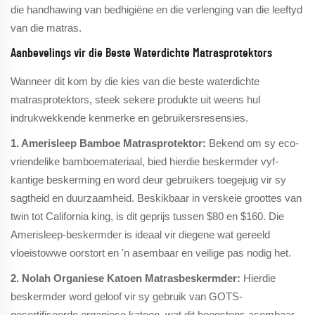
die handhawing van bedhigiëne en die verlenging van die leeftyd
van die matras.
Aanbevelings vir die Beste Waterdichte Matrasprotektors
Wanneer dit kom by die kies van die beste waterdichte
matrasprotektors, steek sekere produkte uit weens hul
indrukwekkende kenmerke en gebruikersresensies.
1. Amerisleep Bamboe Matrasprotektor:
Bekend om sy eco-
vriendelike bamboemateriaal, bied hierdie beskermder vyf-
kantige beskerming en word deur gebruikers toegejuig vir sy
sagtheid en duurzaamheid. Beskikbaar in verskeie groottes van
twin tot California king, is dit geprijs tussen $80 en $160. Die
Amerisleep-beskermder is ideaal vir diegene wat gereeld
vloeistowwe oorstort en 'n asembaar en veilige pas nodig het.
2. Nolah Organiese Katoen Matrasbeskermder:
Hierdie
beskermder word geloof vir sy gebruik van GOTS-
gesertifiseerde organiese katoen, wat dit hoogstens asembaar