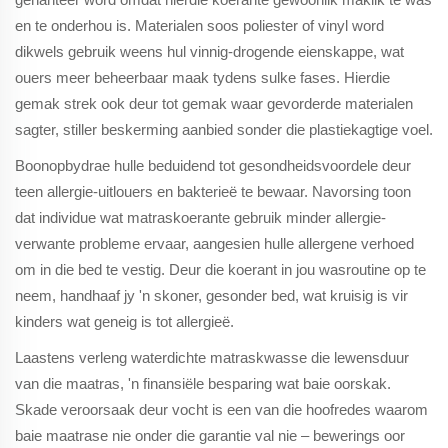
en te onderhou is. Materialen soos poliester of vinyl word
dikwels gebruik weens hul vinnig-drogende eienskappe, wat
ouers meer beheerbaar maak tydens sulke fases. Hierdie
gemak strek ook deur tot gemak waar gevorderde materialen
sagter, stiller beskerming aanbied sonder die plastiekagtige voel.
Boonopbydrae hulle beduidend tot gesondheidsvoordele deur
teen allergie-uitlouers en bakterieë te bewaar. Navorsing toon
dat individue wat matraskoerante gebruik minder allergie-
verwante probleme ervaar, aangesien hulle allergene verhoed
om in die bed te vestig. Deur die koerant in jou wasroutine op te
neem, handhaaf jy 'n skoner, gesonder bed, wat kruisig is vir
kinders wat geneig is tot allergieë.
Laastens verleng waterdichte matraskwasse die lewensduur
van die maatras, 'n finansiële besparing wat baie oorskak.
Skade veroorsaak deur vocht is een van die hoofredes waarom
baie maatrase nie onder die garantie val nie – bewerings oor