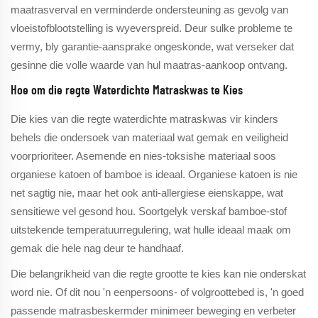
maatrasverval en verminderde ondersteuning as gevolg van
vloeistofblootstelling is wyeverspreid. Deur sulke probleme te
vermy, bly garantie-aansprake ongeskonde, wat verseker dat
gesinne die volle waarde van hul maatras-aankoop ontvang.
Hoe om die regte Waterdichte Matraskwas te Kies
Die kies van die regte waterdichte matraskwas vir kinders
behels die ondersoek van materiaal wat gemak en veiligheid
voorprioriteer. Asemende en nies-toksishe materiaal soos
organiese katoen of bamboe is ideaal. Organiese katoen is nie
net sagtig nie, maar het ook anti-allergiese eienskappe, wat
sensitiewe vel gesond hou. Soortgelyk verskaf bamboe-stof
uitstekende temperatuurregulering, wat hulle ideaal maak om
gemak die hele nag deur te handhaaf.
Die belangrikheid van die regte grootte te kies kan nie onderskat
word nie. Of dit nou 'n eenpersoons- of volgroottebed is, 'n goed
passende matrasbeskermder minimeer beweging en verbeter