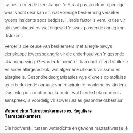
sy beskermende eienskappe. 'n Straat pas voorkom openinge
waar vocht deur kan sif, wat volledige beskerming verseker
tydens insidente soos bedpiss. Hierdie faktor is veral krities vir
aktiewe slaapsters wat ongewild 'n swak passende oorlag kon
dislokeer.
Verder is die keuse van beskermers met allergie-bewys
eienskappe lewensbelangrik vir die onderhoud van 'n gesonde
slaapomgewing. Gevorderde barrières kan doeltreffend stofluise
en ander allergene blok, wat algemene uitlouers vir asma en
allergieë is. Gesondheidsorganisasies wys dikwels op stofluise
as 'n beduidende oorsaak van respiratoire probleme by kinders.
Dus, inleg in 'n matrasbeskermder wat hierdie bekommernis
aanspreek, is voordelig vir sowel rust as gesondheidsbestuur.
Waterdichte Matrasbeskermers vs. Reguliere
Matrasbeskermers
Die hoofverskil tussen waterdichte en gewone matraskwasse lê