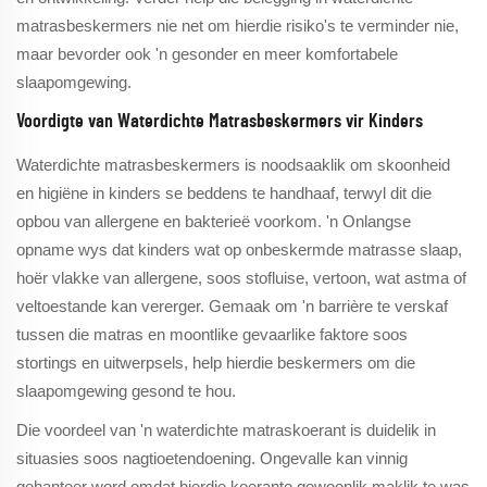
matrasbeskermers nie net om hierdie risiko's te verminder nie,
maar bevorder ook 'n gesonder en meer komfortabele
slaapomgewing.
Voordigte van Waterdichte Matrasbeskermers vir Kinders
Waterdichte matrasbeskermers is noodsaaklik om skoonheid
en higiëne in kinders se beddens te handhaaf, terwyl dit die
opbou van allergene en bakterieë voorkom. 'n Onlangse
opname wys dat kinders wat op onbeskermde matrasse slaap,
hoër vlakke van allergene, soos stofluise, vertoon, wat astma of
veltoestande kan vererger. Gemaak om 'n barrière te verskaf
tussen die matras en moontlike gevaarlike faktore soos
stortings en uitwerpsels, help hierdie beskermers om die
slaapomgewing gesond te hou.
Die voordeel van 'n waterdichte matraskoerant is duidelik in
situasies soos nagtioetendoening. Ongevalle kan vinnig
gehanteer word omdat hierdie koerante gewoonlik maklik te was