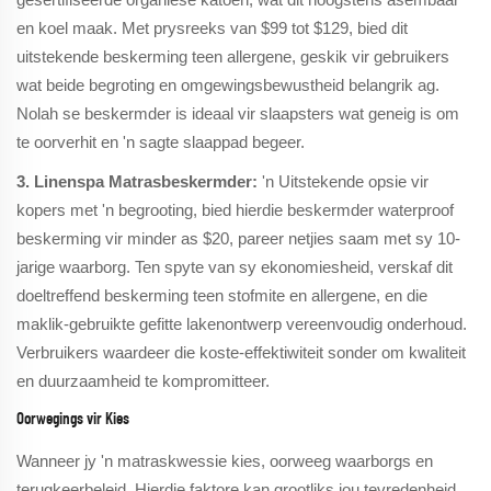
en koel maak. Met prysreeks van $99 tot $129, bied dit
uitstekende beskerming teen allergene, geskik vir gebruikers
wat beide begroting en omgewingsbewustheid belangrik ag.
Nolah se beskermder is ideaal vir slaapsters wat geneig is om
te oorverhit en 'n sagte slaappad begeer.
3. Linenspa Matrasbeskermder:
'n Uitstekende opsie vir
kopers met 'n begrooting, bied hierdie beskermder waterproof
beskerming vir minder as $20, pareer netjies saam met sy 10-
jarige waarborg. Ten spyte van sy ekonomiesheid, verskaf dit
doeltreffend beskerming teen stofmite en allergene, en die
maklik-gebruikte gefitte lakenontwerp vereenvoudig onderhoud.
Verbruikers waardeer die koste-effektiwiteit sonder om kwaliteit
en duurzaamheid te kompromitteer.
Oorwegings vir Kies
Wanneer jy 'n matraskwessie kies, oorweeg waarborgs en
terugkeerbeleid. Hierdie faktore kan grootliks jou tevredenheid