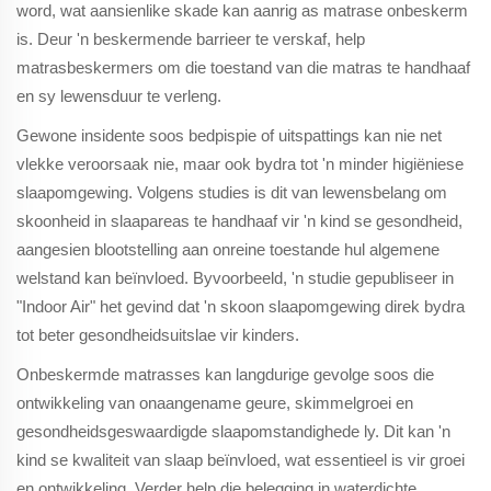
word, wat aansienlike skade kan aanrig as matrase onbeskerm
is. Deur 'n beskermende barrieer te verskaf, help
matrasbeskermers om die toestand van die matras te handhaaf
en sy lewensduur te verleng.
Gewone insidente soos bedpispie of uitspattings kan nie net
vlekke veroorsaak nie, maar ook bydra tot 'n minder higiëniese
slaapomgewing. Volgens studies is dit van lewensbelang om
skoonheid in slaapareas te handhaaf vir 'n kind se gesondheid,
aangesien blootstelling aan onreine toestande hul algemene
welstand kan beïnvloed. Byvoorbeeld, 'n studie gepubliseer in
"Indoor Air" het gevind dat 'n skoon slaapomgewing direk bydra
tot beter gesondheidsuitslae vir kinders.
Onbeskermde matrasses kan langdurige gevolge soos die
ontwikkeling van onaangename geure, skimmelgroei en
gesondheidsgeswaardigde slaapomstandighede ly. Dit kan 'n
kind se kwaliteit van slaap beïnvloed, wat essentieel is vir groei
en ontwikkeling. Verder help die belegging in waterdichte