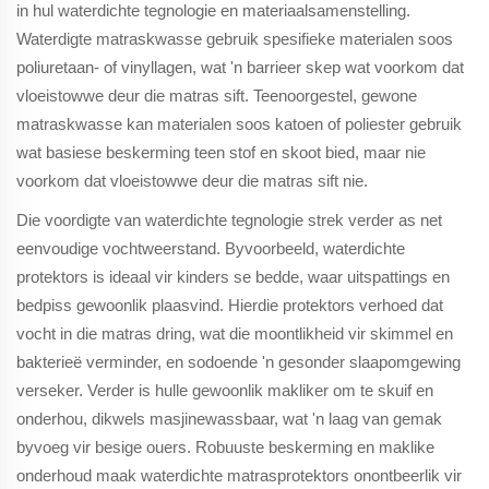
in hul waterdichte tegnologie en materiaalsamenstelling.
Waterdigte matraskwasse gebruik spesifieke materialen soos
poliuretaan- of vinyllagen, wat 'n barrieer skep wat voorkom dat
vloeistowwe deur die matras sift. Teenoorgestel, gewone
matraskwasse kan materialen soos katoen of poliester gebruik
wat basiese beskerming teen stof en skoot bied, maar nie
voorkom dat vloeistowwe deur die matras sift nie.
Die voordigte van waterdichte tegnologie strek verder as net
eenvoudige vochtweerstand. Byvoorbeeld, waterdichte
protektors is ideaal vir kinders se bedde, waar uitspattings en
bedpiss gewoonlik plaasvind. Hierdie protektors verhoed dat
vocht in die matras dring, wat die moontlikheid vir skimmel en
bakterieë verminder, en sodoende 'n gesonder slaapomgewing
verseker. Verder is hulle gewoonlik makliker om te skuif en
onderhou, dikwels masjinewassbaar, wat 'n laag van gemak
byvoeg vir besige ouers. Robuuste beskerming en maklike
onderhoud maak waterdichte matrasprotektors onontbeerlik vir