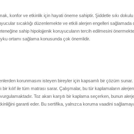
k, konfor ve etkinlik için hayati öneme sahiptir. Şiddetle sıkı dokul
uyucular sıcaklığı düzenlemekte ve etkili alerjen engelleri sağlamada
eteneğine sahip hipolojjenik koruyucuların tercih edilmesini önermekte
 uyku ortamı sağlama konusunda çok önemlidir.
rjenlerden korunmasını isteyen bireyler için kapsamlı bir çözüm sunar.
ı bir kılıf ile tüm matrası sarar. Çalışmalar, bu tür kaplamaların alerje
ni vurgulamaktadır. Toz akarı karşıtı bir kaplama seçerken, bunun ale
etkinliğini garanti eder. Bu sertifika, yalnızca koruma vaadini sağlam