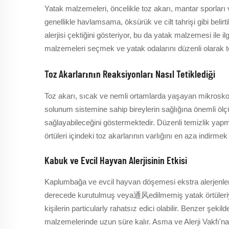
Yatak malzemeleri, öncelikle toz akarı, mantar sporları ve
genellikle havlamsama, öksürük ve cilt tahrişi gibi belirti
alerjisi çektiğini gösteriyor, bu da yatak malzemesi ile 
malzemeleri seçmek ve yatak odalarını düzenli olarak tem
Toz Akarlarının Reaksiyonları Nasıl Tetiklediği
Toz akarı, sıcak ve nemli ortamlarda yaşayan mikroskopik z
solunum sistemine sahip bireylerin sağlığına önemli ölçüd
sağlayabileceğini göstermektedir. Düzenli temizlik yapm
örtüleri içindeki toz akarlarının varlığını en aza indirme
Kabuk ve Evcil Hayvan Alerjisinin Etkisi
Kaplumbağa ve evcil hayvan döşemesi ekstra alerjenlerdir
derecede kurutulmuş veya通风edilmemiş yatak örtüleriyle 
kişilerin particularly rahatsız edici olabilir. Benzer şe
malzemelerinde uzun süre kalır. Asma ve Alerji Vakfı'na g