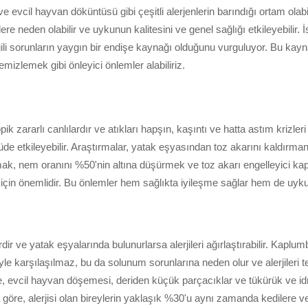
 evcil hayvan döküntüsü gibi çeşitli alerjenlerin barındığı ortam olabili
lere neden olabilir ve uykunun kalitesini ve genel sağlığı etkileyebilir. 
ilgili sorunların yaygın bir endişe kaynağı olduğunu vurguluyor. Bu kay
izlemek gibi önleyici önlemler alabiliriz.
ararlı canlılardır ve atıkları hapşın, kaşıntı ve hatta astım krizleri g
e etkileyebilir. Araştırmalar, yatak eşyasından toz akarını kaldırmanın
ak, nem oranını %50'nin altına düşürmek ve toz akarı engelleyici kapl
k için önemlidir. Bu önlemler hem sağlıkta iyileşme sağlar hem de uyku ka
 ve yatak eşyalarında bulunurlarsa alerjileri ağırlaştırabilir. Kaplumb
karşılaşılmaz, bu da solunum sorunlarına neden olur ve alerjileri te
kilde, evcil hayvan döşemesi, deriden küçük parçacıklar ve tükürük ve 
öre, alerjisi olan bireylerin yaklaşık %30'u aynı zamanda kedilere ve kö