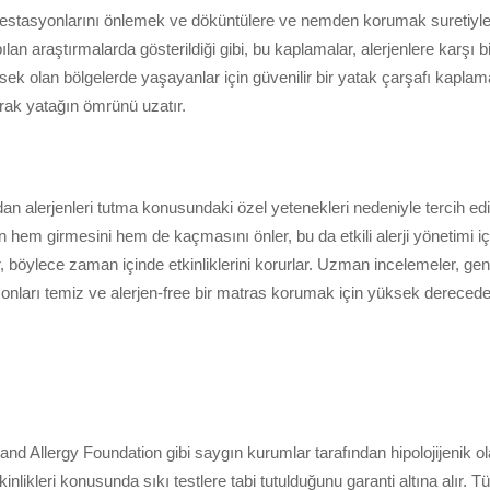
i infestasyonlarını önlemek ve döküntülere ve nemden korumak sureti
ılan araştırmalarda gösterildiği gibi, bu kaplamalar, alerjenlere karşı 
ksek olan bölgelerde yaşayanlar için güvenilir bir yatak çarşafı kapla
arak yatağın ömrünü uzatır.
ndan alerjenleri tutma konusundaki özel yetenekleri nedeniyle tercih edi
in hem girmesini hem de kaçmasını önler, bu da etkili alerji yönetimi i
, böylece zaman içinde etkinliklerini korurlar. Uzman incelemeler, gene
a onları temiz ve alerjen-free bir matras korumak için yüksek derecede 
nd Allergy Foundation gibi saygın kurumlar tarafından hipolojijenik ol
etkinlikleri konusunda sıkı testlere tabi tutulduğunu garanti altına alır. T