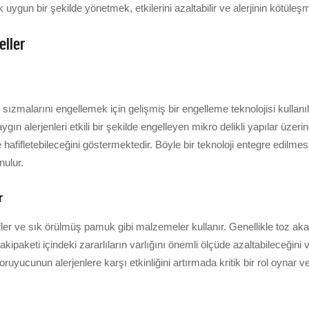
ygun bir şekilde yönetmek, etkilerini azaltabilir ve alerjinin kötüleşme
eller
e sızmalarını engellemek için gelişmiş bir engelleme teknolojisi kullan
gın alerjenleri etkili bir şekilde engelleyen mikro delikli yapılar üzeri
de hafifletebileceğini göstermektedir. Böyle bir teknoloji entegre edilme
nulur.
r
 lifler ve sık örülmüş pamuk gibi malzemeler kullanır. Genellikle toz a
akipaketi içindeki zararlıların varlığını önemli ölçüde azaltabileceğini
uyucunun alerjenlere karşı etkinliğini artırmada kritik bir rol oynar 