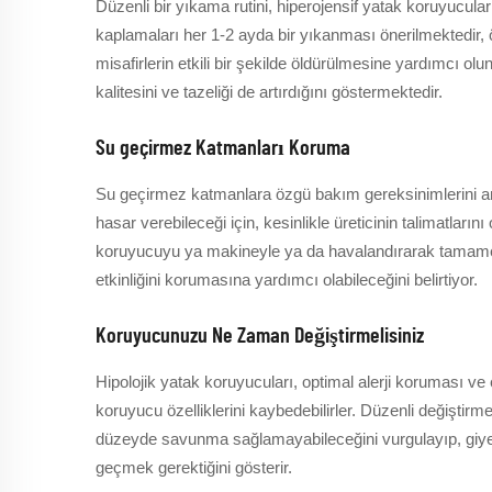
Düzenli bir yıkama rutini, hiperojensif yatak koruyucular
kaplamaları her 1-2 ayda bir yıkanması önerilmektedir, 
misafirlerin etkili bir şekilde öldürülmesine yardımcı olu
kalitesini ve tazeliği de artırdığını göstermektedir.
Su geçirmez Katmanları Koruma
Su geçirmez katmanlara özgü bakım gereksinimlerini a
hasar verebileceği için, kesinlikle üreticinin talimatla
koruyucuyu ya makineyle ya da havalandırarak tamamen
etkinliğini korumasına yardımcı olabileceğini belirtiyor.
Koruyucunuzu Ne Zaman Değiştirmelisiniz
Hipolojik yatak koruyucuları, optimal alerji koruması ve e
koruyucu özelliklerini kaybedebilirler. Düzenli değiştirm
düzeyde savunma sağlamayabileceğini vurgulayıp, giyece
geçmek gerektiğini gösterir.