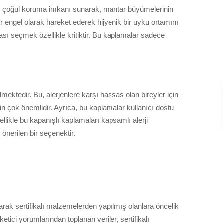
yle çoğul koruma imkanı sunarak, mantar büyümelerinin
bir engel olarak hareket ederek hijyenik bir uyku ortamını
ması seçmek özellikle kritiktir. Bu kaplamalar sadece
lmektedir. Bu, alerjenlere karşı hassas olan bireyler için
çin çok önemlidir. Ayrıca, bu kaplamalar kullanıcı dostu
llikle bu kapanışlı kaplamaları kapsamlı alerji
önerilen bir seçenektir.
arak sertifikalı malzemelerden yapılmış olanlara öncelik
üketici yorumlarından toplanan veriler, sertifikalı