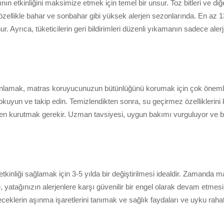
ının etkinliğini maksimize etmek için temel bir unsur. Toz bitleri ve 
özellikle bahar ve sonbahar gibi yüksek alerjen sezonlarında. En az 
nur. Ayrıca, tüketicilerin geri bildirimleri düzenli yıkamanın sadece al
nlamak, matras koruyucunuzun bütünlüğünü korumak için çok önemlidi
rını okuyun ve takip edin. Temizlendikten sonra, su geçirmez özellikler
 kurutmak gerekir. Uzman tavsiyesi, uygun bakımı vurguluyor ve b
tkinliği sağlamak için 3-5 yılda bir değiştirilmesi idealdir. Zamanda ma
e, yatağınızın alerjenlere karşı güvenilir bir engel olarak devam etmes
klerin aşınma işaretlerini tanımak ve sağlık faydaları ve uyku raha