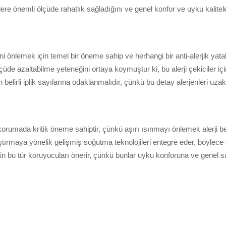
ere önemli ölçüde rahatlık sağladığını ve genel konfor ve uyku kalitele
 önlemek için temel bir öneme sahip ve herhangi bir anti-alerjik yatak
üde azaltabilme yeteneğini ortaya koymuştur ki, bu alerji çekiciler için 
belirli iplik sayılarına odaklanmalıdır, çünkü bu detay alerjenleri uza
korumada kritik öneme sahiptir, çünkü aşırı ısınmayı önlemek alerji beli
ştırmaya yönelik gelişmiş soğutma teknolojileri entegre eder, böylec
 için bu tür koruyucuları önerir, çünkü bunlar uyku konforuna ve genel 