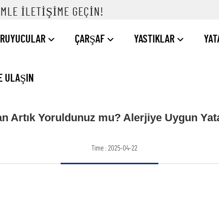
MLE ILETIŞIME GEÇIN!
ORUYUCULAR
ÇARŞAF
YASTIKLAR
YAT
E ULAŞIN
an Artık Yoruldunuz mu? Alerjiye Uygun Yat
Time : 2025-04-22