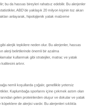
r; bu da hassas bireyleri rahatsız edebilir. Bu alerjenler
İstatistikler, ABD'de yaklaşık 20 milyon kişinin toz akarı
nakları anlayarak, hipolojijenik yatak malzeme
ibi alerjik tepkilere neden olur. Bu alerjenler, hassas
 alerji belirtilerinde önemli bir azalma
amalar kullanmak gibi stratejiler, matrac ve yatak
litesini artırır.
ağa nemli koşullarda çoğalır, genellikle yetersiz
tikler. Kaplumbağa sporlarını içine çekmek astım olan
idrarından gelen proteinlerden oluşur ve dokular ve yatak
peklere de alerjisi vardır. Bu alerjenleri sıklıkla