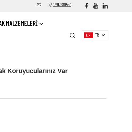
13917680554
AK MALZEMELERI
TR
ak Koruyucularınız Var