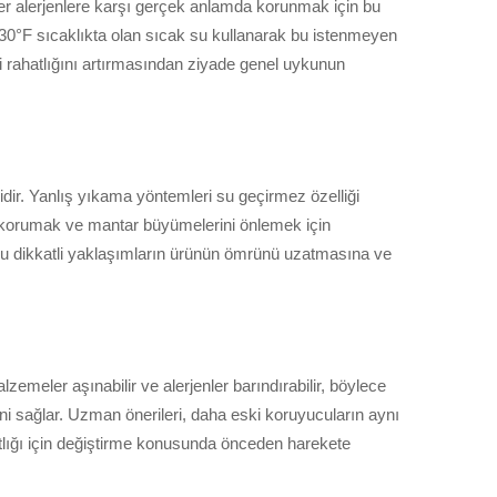
diğer alerjenlere karşı gerçek anlamda korunmak için bu
130°F sıcaklıkta olan sıcak su kullanarak bu istenmeyen
erji rahatlığını artırmasından ziyade genel uykunun
r. Yanlış yıkama yöntemleri su geçirmez özelliği
ini korumak ve mantar büyümelerini önlemek için
u dikkatli yaklaşımların ürünün ömrünü uzatmasına ve
lzemeler aşınabilir ve alerjenler barındırabilir, böylece
ini sağlar. Uzman önerileri, daha eski koruyucuların aynı
tlığı için değiştirme konusunda önceden harekete