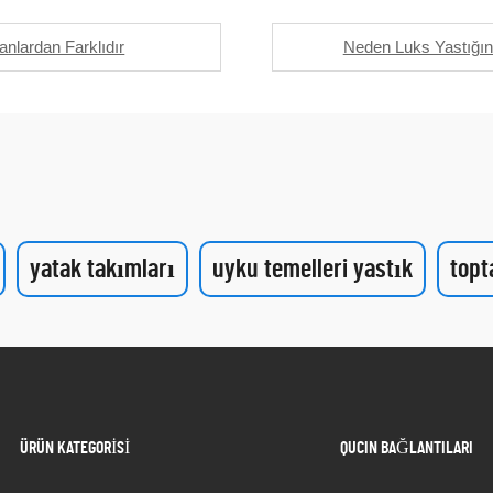
nlardan Farklıdır
Neden Luks Yastığını
yatak takımları
uyku temelleri yastık
topt
ÜRÜN KATEGORİSİ
QUCIN BAĞLANTILARI