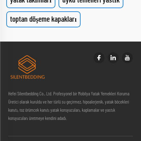
yatak takımları
uyku temelleri yastık
toptan döşeme kapakları
Hefei Silentbedding Co., Ltd. Profesyonel bir Mobilya Yatak Yemekleri Koruma
Üretici olarak kuruldu ve her türlü su geçirmez, hipoalerjenik, yatak böcekleri
kanıtı, toz örümcek kanıtı yatak koruyucuları, kaplamalar ve yastık
koruyucuları üretmeye kendini adadı.