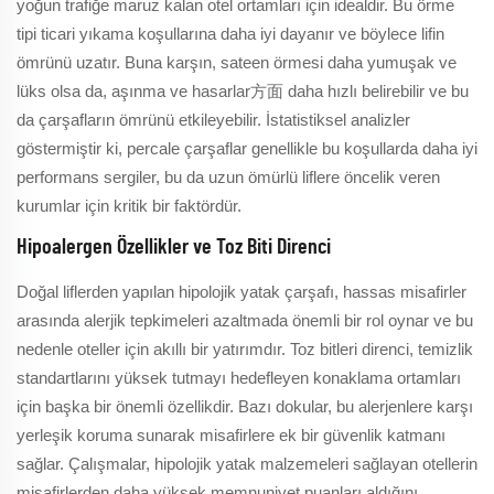
yoğun trafiğe maruz kalan otel ortamları için idealdir. Bu örme
tipi ticari yıkama koşullarına daha iyi dayanır ve böylece lifin
ömrünü uzatır. Buna karşın, sateen örmesi daha yumuşak ve
lüks olsa da, aşınma ve hasarlar方面 daha hızlı belirebilir ve bu
da çarşafların ömrünü etkileyebilir. İstatistiksel analizler
göstermiştir ki, percale çarşaflar genellikle bu koşullarda daha iyi
performans sergiler, bu da uzun ömürlü liflere öncelik veren
kurumlar için kritik bir faktördür.
Hipoalergen Özellikler ve Toz Biti Direnci
Doğal liflerden yapılan hipolojik yatak çarşafı, hassas misafirler
arasında alerjik tepkimeleri azaltmada önemli bir rol oynar ve bu
nedenle oteller için akıllı bir yatırımdır. Toz bitleri direnci, temizlik
standartlarını yüksek tutmayı hedefleyen konaklama ortamları
için başka bir önemli özellikdir. Bazı dokular, bu alerjenlere karşı
yerleşik koruma sunarak misafirlere ek bir güvenlik katmanı
sağlar. Çalışmalar, hipolojik yatak malzemeleri sağlayan otellerin
misafirlerden daha yüksek memnuniyet puanları aldığını