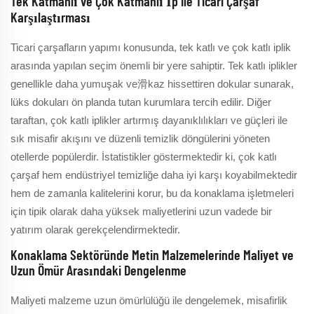
Tek Katmanlı ve Çok Katmanlı İp ile Ticari Çarşaf
Karşılaştırması
Ticari çarşafların yapımı konusunda, tek katlı ve çok katlı iplik
arasında yapılan seçim önemli bir yere sahiptir. Tek katlı iplikler
genellikle daha yumuşak ve滑kaz hissettiren dokular sunarak,
lüks dokuları ön planda tutan kurumlara tercih edilir. Diğer
taraftan, çok katlı iplikler artırmış dayanıklılıkları ve güçleri ile
sık misafir akışını ve düzenli temizlik döngülerini yöneten
otellerde popülerdir. İstatistikler göstermektedir ki, çok katlı
çarşaf hem endüstriyel temizliğe daha iyi karşı koyabilmektedir
hem de zamanla kalitelerini korur, bu da konaklama işletmeleri
için tipik olarak daha yüksek maliyetlerini uzun vadede bir
yatırım olarak gerekçelendirmektedir.
Konaklama Sektöründe Metin Malzemelerinde Maliyet ve
Uzun Ömür Arasındaki Dengelenme
Maliyeti malzeme uzun ömürlülüğü ile dengelemek, misafirlik