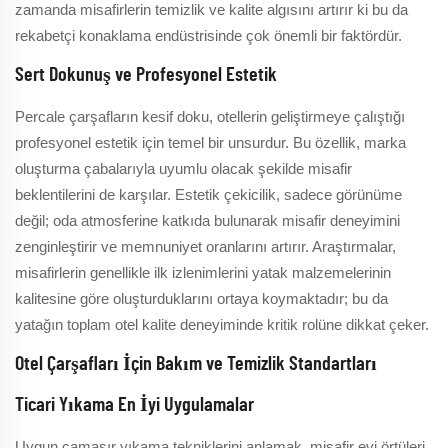
zamanda misafirlerin temizlik ve kalite algısını artırır ki bu da
rekabetçi konaklama endüstrisinde çok önemli bir faktördür.
Sert Dokunuş ve Profesyonel Estetik
Percale çarşafların kesif doku, otellerin geliştirmeye çalıştığı
profesyonel estetik için temel bir unsurdur. Bu özellik, marka
oluşturma çabalarıyla uyumlu olacak şekilde misafir
beklentilerini de karşılar. Estetik çekicilik, sadece görünüme
değil; oda atmosferine katkıda bulunarak misafir deneyimini
zenginleştirir ve memnuniyet oranlarını artırır. Araştırmalar,
misafirlerin genellikle ilk izlenimlerini yatak malzemelerinin
kalitesine göre oluşturduklarını ortaya koymaktadır; bu da
yatağın toplam otel kalite deneyiminde kritik rolüne dikkat çeker.
Otel Çarşafları İçin Bakım ve Temizlik Standartları
Ticari Yıkama En İyi Uygulamalar
Uygun çamaşır yıkama tekniklerini anlamak, misafir evi örtüleri