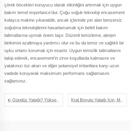
çörek böcekleri koruyucu olarak etkinliğini artırmak için uygun
bakım temel importance'dur. Çoğu soğuk-teknoloji encasement
kolayca makine yıkanabilir, ancak içlerinde yer alan benzersiz
soğutma teknolojilerini hasarlamamak için belirli bakım
talimatlarına uymak önem taşır. Düzenli temizleme, alerjen
birikimini azaltmaya yardımcı olur ve bu da temiz ve sağlıklı bir
uyku ortamı korumak için esastır. Uygun temizlik talimatlarını
takip ederek, encasement'in zirve koşullarda kalmasını ve
yatakınızı toz akarı ve diğer potansiyel irritantlara karşı uzun
vadede koruyarak maksimum performans sağlamasını
sağlarsınız.
Gündüz Yatağı? Yüksek Kaliteli Bir Matras Koruyucuyla Temiz Tutun.
Kral Boyutu Yatağı İçin, Mükemmel Uygunluğa Sahip Bir Matras Koruyucu Seçin