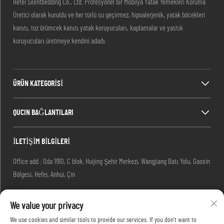
Hefei Silentbedding Co., Ltd. Profesyonel bir Mobilya Yatak Yemekleri Koruma
Üretici olarak kuruldu ve her türlü su geçirmez, hipoalerjenik, yatak böcekleri
kanıtı, toz örümcek kanıtı yatak koruyucuları, kaplamalar ve yastık
koruyucuları üretmeye kendini adadı.
ÜRÜN KATEGORİSİ
QUCIN BAĞLANTILARI
İLETİŞİM BİLGİLERİ
Office add : Oda 1910, C blok, Huijing Şehir Merkezi, Wangjiang Batı Yolu, Gaoxin
Bölgesi, Hefei, Anhui, Çin
E-posta:
[email protected]
We value your privacy
Tel:
13917680554
We use cookies and similar tools to provide our services. If you don't want to