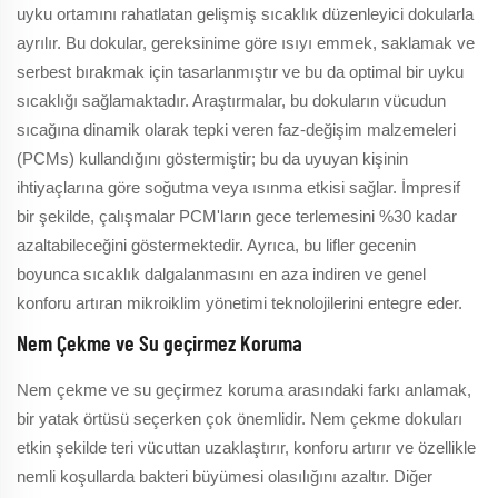
uyku ortamını rahatlatan gelişmiş sıcaklık düzenleyici dokularla
ayrılır. Bu dokular, gereksinime göre ısıyı emmek, saklamak ve
serbest bırakmak için tasarlanmıştır ve bu da optimal bir uyku
sıcaklığı sağlamaktadır. Araştırmalar, bu dokuların vücudun
sıcağına dinamik olarak tepki veren faz-değişim malzemeleri
(PCMs) kullandığını göstermiştir; bu da uyuyan kişinin
ihtiyaçlarına göre soğutma veya ısınma etkisi sağlar. İmpresif
bir şekilde, çalışmalar PCM'ların gece terlemesini %30 kadar
azaltabileceğini göstermektedir. Ayrıca, bu lifler gecenin
boyunca sıcaklık dalgalanmasını en aza indiren ve genel
konforu artıran mikroiklim yönetimi teknolojilerini entegre eder.
Nem Çekme ve Su geçirmez Koruma
Nem çekme ve su geçirmez koruma arasındaki farkı anlamak,
bir yatak örtüsü seçerken çok önemlidir. Nem çekme dokuları
etkin şekilde teri vücuttan uzaklaştırır, konforu artırır ve özellikle
nemli koşullarda bakteri büyümesi olasılığını azaltır. Diğer