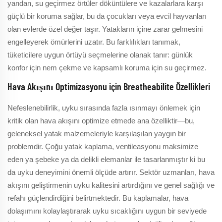
yandan, su geçirmez örtüler döküntülere ve kazalarlara karşı
güçlü bir koruma sağlar, bu da çocukları veya evcil hayvanları
olan evlerde özel değer taşır. Yatakların içine zarar gelmesini
engelleyerek ömürlerini uzatır. Bu farklılıkları tanımak,
tüketicilere uygun örtüyü seçmelerine olanak tanır: günlük
konfor için nem çekme ve kapsamlı koruma için su geçirmez.
Hava Akışını Optimizasyonu için Breatheabilite Özellikleri
Nefeslenebilirlik, uyku sırasında fazla ısınmayı önlemek için
kritik olan hava akışını optimize etmede ana özelliktir—bu,
geleneksel yatak malzemeleriyle karşılaşılan yaygın bir
problemdir. Çoğu yatak kaplama, ventileasyonu maksimize
eden ya şebeke ya da delikli elemanlar ile tasarlanmıştır ki bu
da uyku deneyimini önemli ölçüde artırır. Sektör uzmanları, hava
akışını geliştirmenin uyku kalitesini artırdığını ve genel sağlığı ve
refahı güçlendirdiğini belirtmektedir. Bu kaplamalar, hava
dolaşımını kolaylaştırarak uyku sıcaklığını uygun bir seviyede