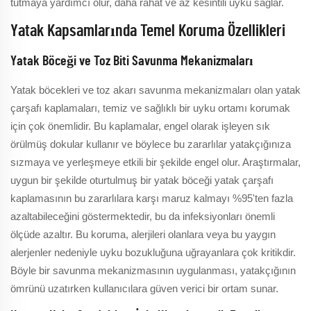
tutmaya yardımcı olur, daha rahat ve az kesintili uyku sağlar.
Yatak Kapsamlarında Temel Koruma Özellikleri
Yatak Böceği ve Toz Biti Savunma Mekanizmaları
Yatak böcekleri ve toz akarı savunma mekanizmaları olan yatak
çarşafı kaplamaları, temiz ve sağlıklı bir uyku ortamı korumak
için çok önemlidir. Bu kaplamalar, engel olarak işleyen sık
örülmüş dokular kullanır ve böylece bu zararlılar yatakçığınıza
sızmaya ve yerleşmeye etkili bir şekilde engel olur. Araştırmalar,
uygun bir şekilde oturtulmuş bir yatak böceği yatak çarşafı
kaplamasının bu zararlılara karşı maruz kalmayı %95'ten fazla
azaltabileceğini göstermektedir, bu da infeksiyonları önemli
ölçüde azaltır. Bu koruma, alerjileri olanlara veya bu yaygın
alerjenler nedeniyle uyku bozukluğuna uğrayanlara çok kritikdir.
Böyle bir savunma mekanizmasının uygulanması, yatakçığının
ömrünü uzatırken kullanıcılara güven verici bir ortam sunar.