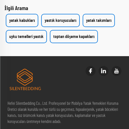
İlgili Arama
yatak kabukları
yastık koruyucuları
yatak takımları
uyku temelleri yastık
toptan döşeme kapakları
Hefei Silentbedding Co., Ltd. Profesyonel bir Mobilya Yatak Yemekleri Koruma
Üretici olarak kuruldu ve her türlü su geçirmez, hipoalerjenik, yatak böcekleri
kanıtı, toz örümcek kanıtı yatak koruyucuları, kaplamalar ve yastık
koruyucuları üretmeye kendini adadı.