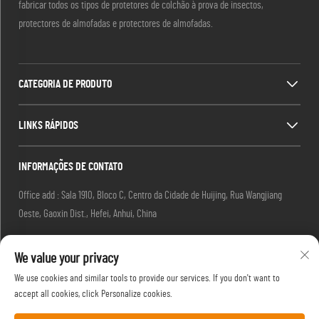
fabricar todos os tipos de protetores de colchão à prova de insectos,
protectores de almofadas e protectores de almofadas.
CATEGORIA DE PRODUTO
LINKS RÁPIDOS
INFORMAÇÕES DE CONTATO
Office add : Sala 1910, Bloco C, Centro da Cidade de Huijing, Rua Wangjiang
Oeste, Gaoxin Dist., Hefei, Anhui, China
E-mail:
[email protected]
We value your privacy
Tel.:
13917680554
We use cookies and similar tools to provide our services. If you don't want to
accept all cookies, click Personalize cookies.