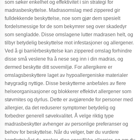
som søker enkelhet og effektivitet i sin strategi for
madrasbeskyttelse. Madrasomslag med zippered gir
fulldekkende beskyttelse, noe som gjør dem spesielt
fordelsmessige for de som bekymrer seg over skadedyr
som sengladde. Disse omslagene lutter madrasen helt, og
tilbyr betydelig beskyttelse mot infestasjoner og allergener.
Ved å gi barrièrbeskyttelse kan zippered omslag forhindre
disse små veslene fra å nese seg inn i din madras, og
dermed beskytte ditt sovemiljø. For allergikere er
omslagsbeskyttere laget av hypoallergeniske materialer
høygradig nyttige. Disse beskytterne anbefales av flere
helseorganisasjoner og blokkerer effektivt allergener som
støvmites og dyrlus. Dette er avgjørende for personer med
allergier, da det reduserer symptomer betydelig og
forbedrer generell søvekvalitet. Å velge riktig type
madrasbeskytter avhenger av personlige preferanser og
behov for beskyttelse. Når du velger, bør du vurdere