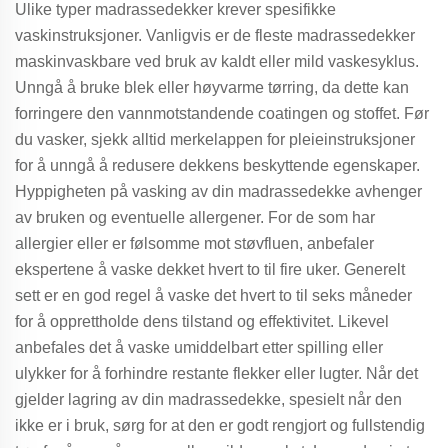
Ulike typer madrassedekker krever spesifikke
vaskinstruksjoner. Vanligvis er de fleste madrassedekker
maskinvaskbare ved bruk av kaldt eller mild vaskesyklus.
Unngå å bruke blek eller høyvarme tørring, da dette kan
forringere den vannmotstandende coatingen og stoffet. Før
du vasker, sjekk alltid merkelappen for pleieinstruksjoner
for å unngå å redusere dekkens beskyttende egenskaper.
Hyppigheten på vasking av din madrassedekke avhenger
av bruken og eventuelle allergener. For de som har
allergier eller er følsomme mot støvfluen, anbefaler
ekspertene å vaske dekket hvert to til fire uker. Generelt
sett er en god regel å vaske det hvert to til seks måneder
for å opprettholde dens tilstand og effektivitet. Likevel
anbefales det å vaske umiddelbart etter spilling eller
ulykker for å forhindre restante flekker eller lugter. Når det
gjelder lagring av din madrassedekke, spesielt når den
ikke er i bruk, sørg for at den er godt rengjort og fullstendig