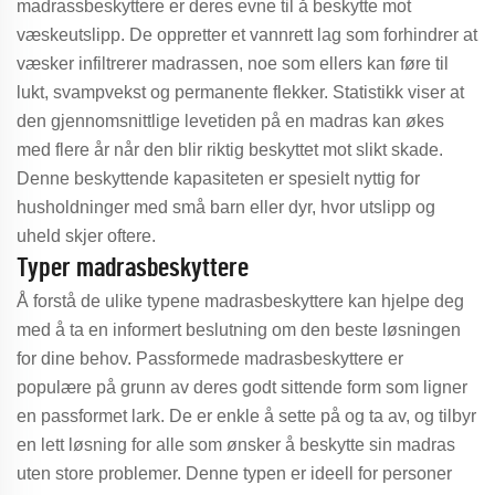
madrassbeskyttere er deres evne til å beskytte mot
væskeutslipp. De oppretter et vannrett lag som forhindrer at
væsker infiltrerer madrassen, noe som ellers kan føre til
lukt, svampvekst og permanente flekker. Statistikk viser at
den gjennomsnittlige levetiden på en madras kan økes
med flere år når den blir riktig beskyttet mot slikt skade.
Denne beskyttende kapasiteten er spesielt nyttig for
husholdninger med små barn eller dyr, hvor utslipp og
uheld skjer oftere.
Typer madrasbeskyttere
Å forstå de ulike typene madrasbeskyttere kan hjelpe deg
med å ta en informert beslutning om den beste løsningen
for dine behov. Passformede madrasbeskyttere er
populære på grunn av deres godt sittende form som ligner
en passformet lark. De er enkle å sette på og ta av, og tilbyr
en lett løsning for alle som ønsker å beskytte sin madras
uten store problemer. Denne typen er ideell for personer