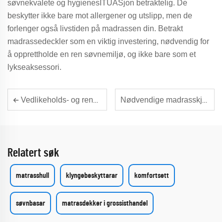
søvnekvalete og hygienesITUASjon betraktelig. De
beskytter ikke bare mot allergener og utslipp, men de
forlenger også livstiden på madrassen din. Betrakt
madrassedeckler som en viktig investering, nødvendig for
å opprettholde en ren søvnemiljø, og ikke bare som et
lykseaksessori.
Vedlikeholds- og rengjøringsråd for madrassskyttere: Måter å forlenge levetiden på din madrassskytt
Nødvendige madrasskjuter: Ein kostnadseffektiv matrasskjuter
Relatert søk
matrasshull
klyngebeskyttarar
komfortsett
søvnbasar
matrasdekker i grossisthandel