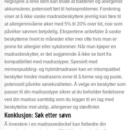
neglisjere å rene dem kan tillate at bakterier og allergener
akkumulerer, potensielt ført til helseproblemer. Forskning
viser at å ikke vaske madrasbeskyttere jevnlig kan føre til
at allergennivåene øker med 5% til 20% over tid, noe som
påvirker søvnen betydelig. Ekspertene anbefaler å vaske
beskytterne hvert to måneder eller mer ofte hvis man er
prone for allergier eller sykdommer. Når man kjøper en
madrasbeskytter, er det avgjørende å ikke se bort fra
kompatibilitet med madrastyper. Spesielt med
minnespudding- og hybridmadraser kan en inkompatibel
beskytter hindre madrasens evne til å forme seg og puste,
potensielt påvirke søvekvaliteten. Å velge en beskytter som
passer til din madrasstype sikrer at du beholder fordelsene
ved din madras samtidig som du legger til en lag med
beskyttelse mot utslip, allergener og støvflinter.
Konklusjon: Søk etter søvn
Å investere i en madrassedeckel kan forbedre din