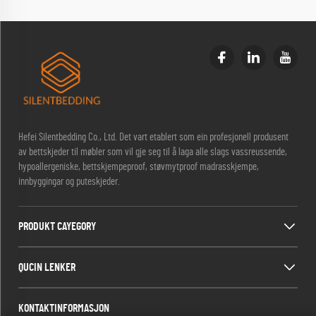
Hefei Silentbedding Co., Ltd. Det vart etablert som ein profesjonell produsent
av bettskjeder til møbler som vil gje seg til å laga alle slags vassreussende,
hypoallergeniske, bettskjempeproof, støvmytproof madrasskjempe,
innbyggingar og puteskjeder.
PRODUKT CAYEGORY
QUCIN LENKER
KONTAKTINFORMASJON