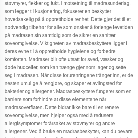
støvmyrer, flekker og fukt. I motsetning til madrasunderlag,
som legger til kusjonering, fokuserer en beskytter
hovedsakelig på å opprettholde renhet. Dette gjør det til et
nødvendig tilbehør for alle som ønsker å forlenge levetiden
på madrasen sin samtidig som de sikrer en sanitær
soveomgivelse. Viktigheten av madrasbeskyttere ligger i
deres evne til å opprettholde hygieiene og forbedre
komforten. Madraser blir ofte utsatt for sved, væsker og
døde hudceller, som kan trænge gjennom lager og sette
seg i madrasen. Når disse forurenringene tränger inn, er de
nesten umulige å rengjøre, og skaper et avlingsted for
bakterier og allergener. Madrasbeskyttere fungerer som en
barriere som forhindre at disse elementene når
madrasoverflaten. Dette bidrar ikke bare til en renere
soveomgivelse, men hjelper også med å redusere
allergisymptomer forårsaket av støvmyrer og andre
allergener. Ved å bruke en madrasbeskytter, kan du bevare