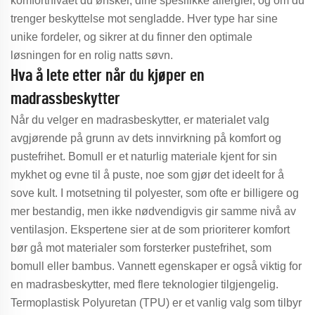
komfortnivået du ønsker, dine spesifikke allergier, og om du
trenger beskyttelse mot sengladde. Hver type har sine
unike fordeler, og sikrer at du finner den optimale
løsningen for en rolig natts søvn.
Hva å lete etter når du kjøper en
madrassbeskytter
Når du velger en madrasbeskytter, er materialet valg
avgjørende på grunn av dets innvirkning på komfort og
pustefrihet. Bomull er et naturlig materiale kjent for sin
mykhet og evne til å puste, noe som gjør det ideelt for å
sove kult. I motsetning til polyester, som ofte er billigere og
mer bestandig, men ikke nødvendigvis gir samme nivå av
ventilasjon. Ekspertene sier at de som prioriterer komfort
bør gå mot materialer som forsterker pustefrihet, som
bomull eller bambus. Vannett egenskaper er også viktig for
en madrasbeskytter, med flere teknologier tilgjengelig.
Termoplastisk Polyuretan (TPU) er et vanlig valg som tilbyr