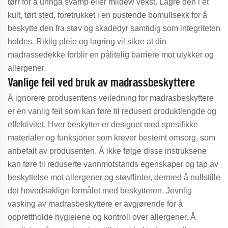
tørr for å unngå svamp eller mildew vekst. Lagre den i et
kult, tørt sted, foretrukket i en pustende bomullsekk for å
beskytte den fra støv og skadedyr samtidig som integriteten
holdes. Riktig pleie og lagring vil sikre at din
madrassedekke forblir en pålitelig barriere mot ulykker og
allergener.
Vanlige feil ved bruk av madrassbeskyttere
Å ignorere produsentens veiledning for madrasbeskyttere
er en vanlig feil som kan føre til redusert produktlengde og
effektivitet. Hver beskytter er designet med spesifikke
materialer og funksjoner som krever bestemt omsorg, som
anbefalt av produsenten. Å ikke følge disse instruksene
kan føre til reduserte vannmotstands egenskaper og tap av
beskyttelse mot allergener og støvflinter, dermed å nullstille
det hovedsaklige formålet med beskytteren. Jevnlig
vasking av madrasbeskyttere er avgjørende for å
opprettholde hygieiene og kontroll over allergener. Å