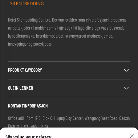
Hefei Silentbedding Co., Ltd. Det vart etablert som ein profesjonell produsent
av bettskjeder til møbler som vil gje seg til å laga alle slags vassreussende,
hypoallergeniske, bettskjempeproof, støvmytproof madrasskjempe,
innbyggingar og puteskjeder.
PRODUKT CAYEGORY
QUCIN LENKER
KONTAKTINFORMASJON
Office add : Rom 1910, Blok C, Huijing City Center, Wangjiang West Road, Gaoxin
District, Hefei, Anhui, Kina
We value your privacy