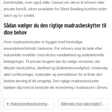
komfortable, men også stille. Uanset om det er til erhverv eller
private formål, sikrer produkter fra Silent Bedding komfort under
søvn og ro i sindet.
Sådan vælger du den rigtige madrasbeskytter til
dine behov
Hver madrasbeskytter er bygget med forskellige
anvendelsesforhold i tankerne. For erhverv skal du lede efter
industrielle modeller med ekstra vandtæthed og antibakterielle
belægninger. Til private brugere bør du vælge versioner, der
tilbyder beskyttelse, blødhed og åndedrætsvenlighed. Undersøg
altid certificeringer, materialer og anmeldelser for at finde den
bedste løsning til dit sengetøj. Den rigtige madrasbeskytter
hjælper dig med at beskytte din investering i madrassen i årevis.
Hukommelseskummadras og pute? Få matchende beskyttelser til et komplet sæt
Allergisk mot støvmider? Et beskyttelsesbelegg kan holde dem borte fra puten din