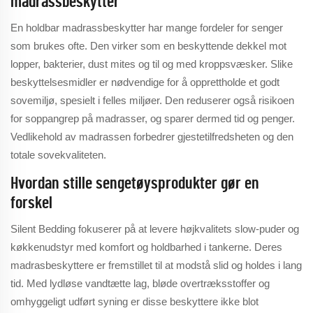
madrassbeskytter
En holdbar madrassbeskytter har mange fordeler for senger
som brukes ofte. Den virker som en beskyttende dekkel mot
lopper, bakterier, dust mites og til og med kroppsvæsker. Slike
beskyttelsesmidler er nødvendige for å opprettholde et godt
sovemiljø, spesielt i felles miljøer. Den reduserer også risikoen
for soppangrep på madrasser, og sparer dermed tid og penger.
Vedlikehold av madrassen forbedrer gjestetilfredsheten og den
totale sovekvaliteten.
Hvordan stille sengetøysprodukter gør en
forskel
Silent Bedding fokuserer på at levere højkvalitets slow-puder og
køkkenudstyr med komfort og holdbarhed i tankerne. Deres
madrasbeskyttere er fremstillet til at modstå slid og holdes i lang
tid. Med lydløse vandtætte lag, bløde overtræksstoffer og
omhyggeligt udført syning er disse beskyttere ikke blot