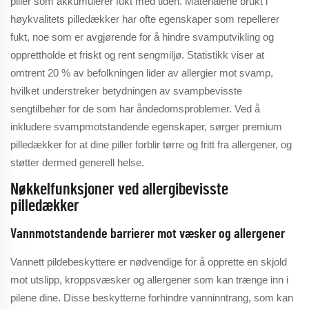
piller som akkumulerer fukt med tiden. Materialene brukt i
høykvalitets pilledækker har ofte egenskaper som repellerer
fukt, noe som er avgjørende for å hindre svamputvikling og
opprettholde et friskt og rent sengmiljø. Statistikk viser at
omtrent 20 % av befolkningen lider av allergier mot svamp,
hvilket understreker betydningen av svampbevisste
sengtilbehør for de som har åndedomsproblemer. Ved å
inkludere svampmotstandende egenskaper, sørger premium
pilledækker for at dine piller forblir tørre og fritt fra allergener, og
støtter dermed generell helse.
Nøkkelfunksjoner ved allergibevisste
pilledækker
Vannmotstandende barrierer mot væsker og allergener
Vannett pildebeskyttere er nødvendige for å opprette en skjold
mot utslipp, kroppsvæsker og allergener som kan trænge inn i
pilene dine. Disse beskytterne forhindre vanninntrang, som kan