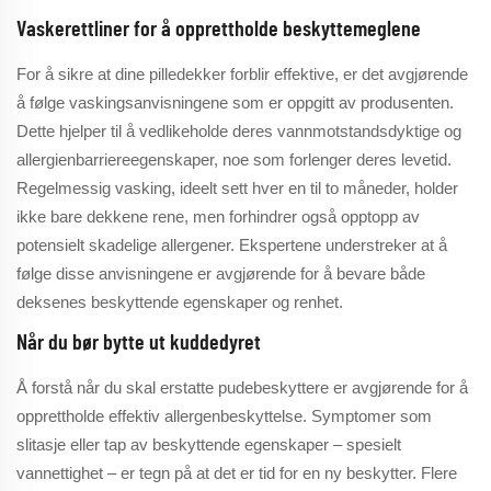
Vaskerettliner for å opprettholde beskyttemeglene
For å sikre at dine pilledekker forblir effektive, er det avgjørende
å følge vaskingsanvisningene som er oppgitt av produsenten.
Dette hjelper til å vedlikeholde deres vannmotstandsdyktige og
allergienbarriereegenskaper, noe som forlenger deres levetid.
Regelmessig vasking, ideelt sett hver en til to måneder, holder
ikke bare dekkene rene, men forhindrer også opptopp av
potensielt skadelige allergener. Ekspertene understreker at å
følge disse anvisningene er avgjørende for å bevare både
deksenes beskyttende egenskaper og renhet.
Når du bør bytte ut kuddedyret
Å forstå når du skal erstatte pudebeskyttere er avgjørende for å
opprettholde effektiv allergenbeskyttelse. Symptomer som
slitasje eller tap av beskyttende egenskaper – spesielt
vannettighet – er tegn på at det er tid for en ny beskytter. Flere