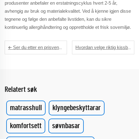
produsenter anbefaler en erstatningscyklus hvert 2-5 år,
avhengig av bruk og materialekvalitet. Ved å kjenne igjen disse
tegnene og følge den anbefalte livstiden, kan du sikre
kontinuerlig allergihåndtering og opprettholde et frisk sovemiljø.
Ser du etter en prisvennlig alternativ? Sjekk ut disse essensielle madrassbeskytterne
Hvordan velge riktig kissbeskytter for din minnespuddet
Relatert søk
matrasshull
klyngebeskyttarar
komfortsett
søvnbasar