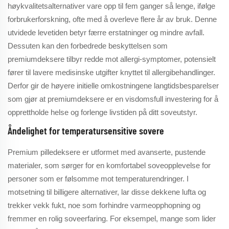
høykvalitetsalternativer vare opp til fem ganger så lenge, ifølge
forbrukerforskning, ofte med å overleve flere år av bruk. Denne
utvidede levetiden betyr færre erstatninger og mindre avfall.
Dessuten kan den forbedrede beskyttelsen som
premiumdeksere tilbyr redde mot allergi-symptomer, potensielt
fører til lavere medisinske utgifter knyttet til allergibehandlinger.
Derfor gir de høyere initielle omkostningene langtidsbesparelser
som gjør at premiumdeksere er en visdomsfull investering for å
opprettholde helse og forlenge livstiden på ditt soveutstyr.
Åndelighet for temperatursensitive sovere
Premium pilledeksere er utformet med avanserte, pustende
materialer, som sørger for en komfortabel soveopplevelse for
personer som er følsomme mot temperaturendringer. I
motsetning til billigere alternativer, lar disse dekkene lufta og
trekker vekk fukt, noe som forhindre varmeopphopning og
fremmer en rolig soveerfaring. For eksempel, mange som lider