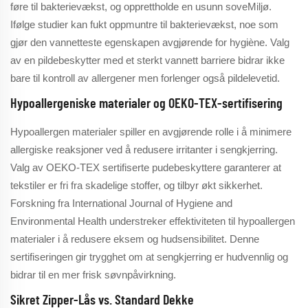
føre til bakterievækst, og opprettholde en usunn soveMiljø.
Ifølge studier kan fukt oppmuntre til bakterievækst, noe som
gjør den vannetteste egenskapen avgjørende for hygiène. Valg
av en pildebeskytter med et sterkt vannett barriere bidrar ikke
bare til kontroll av allergener men forlenger også pildelevetid.
Hypoallergeniske materialer og OEKO-TEX-sertifisering
Hypoallergen materialer spiller en avgjørende rolle i å minimere
allergiske reaksjoner ved å redusere irritanter i sengkjerring.
Valg av OEKO-TEX sertifiserte pudebeskyttere garanterer at
tekstiler er fri fra skadelige stoffer, og tilbyr økt sikkerhet.
Forskning fra International Journal of Hygiene and
Environmental Health understreker effektiviteten til hypoallergen
materialer i å redusere eksem og hudsensibilitet. Denne
sertifiseringen gir trygghet om at sengkjerring er hudvennlig og
bidrar til en mer frisk søvnpåvirkning.
Sikret Zipper-Lås vs. Standard Dekke