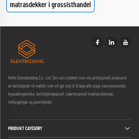
matrasdekker i grossisthandel
Hefei Silentbedding Co., Ltd. Det vart etablert som ein profesjonell produsent
av bettskjeder til møbler som vil gje seg til å laga alle slags vassreussende,
hypoallergeniske, bettskjempeproof, støvmytproof madrasskjempe,
innbyggingar og puteskjeder.
PRODUKT CAYEGORY