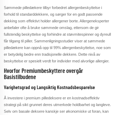
Sømmede pilledækere tilbyr forbedret allergenbeskyttelse i
forhold til standarddekkere, og sørger for en godt passende
dekking som effektivt holder allergener borte. Allergeneksperter
anbefaler ofte å bruke sømmede omslag, ettersom de gir
fullstendig beskyttelse og forhindre at støvmitespinner og dyreull
får tilgang til piller. Sammenligningsstudier viser at sømmede
pilledækere kan oppnå opp til 99% allergenbeskyttelse, noe som
er betydelig bedre enn tradisjonelle dekkere. Dette nivå av
beskyttelse er spesielt verdt for individer med alvorlige allergier.
Hvorfor Premiumbeskyttere overgår
Basistilbudene
Varighetsgrad og Langsiktig Kostnadsbesparelse
Å investere i premium pilledeksere er en kostnadseffektiv
strategi på sikt grunnet deres utmerkede holdbarhet og langleve.
Selv om basale deksere kanskje ser økonomiske ut foran, kan