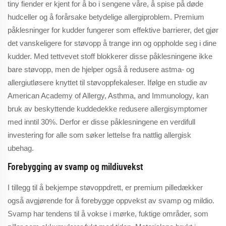
tiny fiender er kjent for å bo i sengene våre, å spise på døde
hudceller og å forårsake betydelige allergiproblem. Premium
påklesninger for kudder fungerer som effektive barrierer, det gjør
det vanskeligere for støvopp å trange inn og oppholde seg i dine
kudder. Med tettvevet stoff blokkerer disse påklesningene ikke
bare støvopp, men de hjelper også å redusere astma- og
allergiutløsere knyttet til støvoppfekaleser. Ifølge en studie av
American Academy of Allergy, Asthma, and Immunology, kan
bruk av beskyttende kuddedekke redusere allergisymptomer
med inntil 30%. Derfor er disse påklesningene en verdifull
investering for alle som søker lettelse fra nattlig allergisk
ubehag.
Forebygging av svamp og mildiuvekst
I tillegg til å bekjempe støvoppdrett, er premium pilledækker
også avgjørende for å forebygge oppvekst av svamp og mildio.
Svamp har tendens til å vokse i mørke, fuktige områder, som