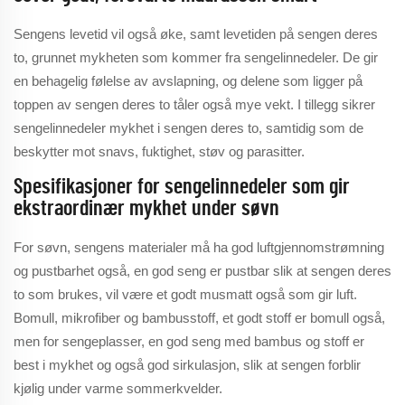
Sengens levetid vil også øke, samt levetiden på sengen deres
to, grunnet mykheten som kommer fra sengelinnedeler. De gir
en behagelig følelse av avslapning, og delene som ligger på
toppen av sengen deres to tåler også mye vekt. I tillegg sikrer
sengelinnedeler mykhet i sengen deres to, samtidig som de
beskytter mot snavs, fuktighet, støv og parasitter.
Spesifikasjoner for sengelinnedeler som gir
ekstraordinær mykhet under søvn
For søvn, sengens materialer må ha god luftgjennomstrømning
og pustbarhet også, en god seng er pustbar slik at sengen deres
to som brukes, vil være et godt musmatt også som gir luft.
Bomull, mikrofiber og bambusstoff, et godt stoff er bomull også,
men for sengeplasser, en god seng med bambus og stoff er
best i mykhet og også god sirkulasjon, slik at sengen forblir
kjølig under varme sommerkvelder.