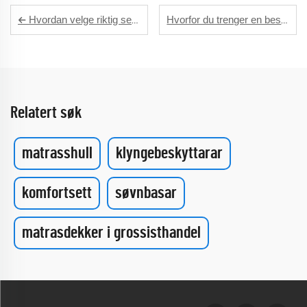
Hvordan velge riktig sengeteppesett for alle årstider
Hvorfor du trenger en beskytter for latexmadrassen og pute
Relatert søk
matrasshull
klyngebeskyttarar
komfortsett
søvnbasar
matrasdekker i grossisthandel