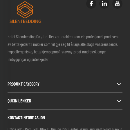
Hefei Silentbedding Co., Ltd. Det vart etablert som ein profesjonell produsent
av bettskjeder til møbler som vil gje seg til å laga alle slags vassreussende,
hypoallergeniske, bettskjempeproof, støvmytproof madrasskjempe,
innbyggingar og puteskjeder.
PRODUKT CAYEGORY
QUCIN LENKER
KONTAKTINFORMASJON
Office add : Rom 1910, Blok C, Huijing City Center, Wangjiang West Road, Gaoxin