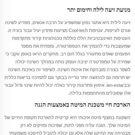
מניעת זיעה לילה וחימום יתר
זיעה לילית היא אתגר נפוץ שמשפיע על הרבה אנשים, מפריע לשינה
וגורם לעייפות. עטיפות Cool-tech מציעות פתרון יעיל עבור בעיה זו.
העטיפות האינובטיביות הללו כוללות טכנולוגיות קירור מתקדמות
שמעוצבות כדי להנמיך את הטמפרטורה, ומפחית את מספר
הפעמים שאדם מתעורר בגלל חום רב. מחקרים הראו באופן עקבי כי
שמירה על טמפרטורה יציבה ועומק נוחה במהלך השינה יכולה
לשפר בצורה מובהקת את איכות השינה. לשיפור זה באיכות השינה
יש תרומה גם להרגשה יותר טרייה בבוקר וגם לתמיכה בריאות כללית
ובבien-estar. אימוץ פתרונות קירור כאלה יכול להיות שינוי גדול עבור
אלו שסובלים מהתחממות בלילה.
הארכת חיי משכנת המיטה באמצעות הגנה
השקעה במצוף מיטה איכותי היא קריטית להארכת תקופת החיים של
המיטה שלך. הגנה עליה מפני לחות, שפיכות ומזיקים לא רק
מבטיחה את התיקון שלה אלא גם יכולה להוביל לחיסכון משמעותי