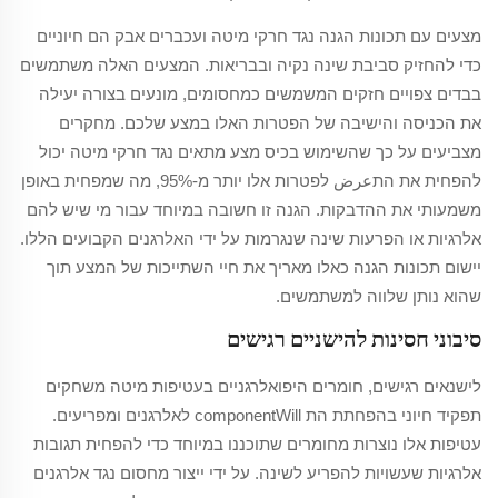
מצעים עם תכונות הגנה נגד חרקי מיטה ועכברים אבק הם חיוניים
כדי להחזיק סביבת שינה נקיה ובבריאות. המצעים האלה משתמשים
בבדים צפויים חזקים המשמשים כמחסומים, מונעים בצורה יעילה
את הכניסה והישיבה של הפטרות האלו במצע שלכם. מחקרים
מצביעים על כך שהשימוש בכיס מצע מתאים נגד חרקי מיטה יכול
להפחית את התعرض לפטרות אלו יותר מ-95%, מה שמפחית באופן
משמעותי את ההדבקות. הגנה זו חשובה במיוחד עבור מי שיש להם
אלרגיות או הפרעות שינה שנגרמות על ידי האלרגנים הקבועים הללו.
יישום תכונות הגנה כאלו מאריך את חיי השתייכות של המצע תוך
שהוא נותן שלווה למשתמשים.
סיבוני חסינות להישניים רגישים
לישנאים רגישים, חומרים היפואלרגניים בעטיפות מיטה משחקים
תפקיד חיוני בהפחתת הת componentWill לאלרגנים ומפריעים.
עטיפות אלו נוצרות מחומרים שתוכננו במיוחד כדי להפחית תגובות
אלרגיות שעשויות להפריע לשינה. על ידי ייצור מחסום נגד אלרגנים