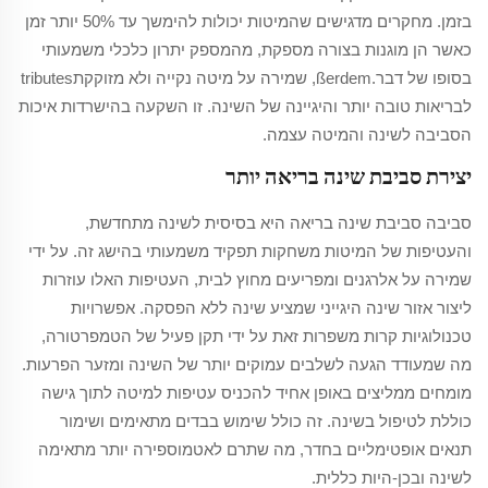
בזמן. מחקרים מדגישים שהמיטות יכולות להימשך עד 50% יותר זמן
כאשר הן מוגנות בצורה מספקת, מהמספק יתרון כלכלי משמעותי
בסופו של דבר.ßerdem, שמירה על מיטה נקייה ולא מזוקקתtributes
לבריאות טובה יותר והיגיינה של השינה. זו השקעה בהישרדות איכות
הסביבה לשינה והמיטה עצמה.
יצירת סביבת שינה בריאה יותר
סביבה סביבת שינה בריאה היא בסיסית לשינה מתחדשת,
והעטיפות של המיטות משחקות תפקיד משמעותי בהישג זה. על ידי
שמירה על אלרגנים ומפריעים מחוץ לבית, העטיפות האלו עוזרות
ליצור אזור שינה היגייני שמציע שינה ללא הפסקה. אפשרויות
טכנולוגיות קרות משפרות זאת על ידי תקן פעיל של הטמפרטורה,
מה שמעודד הגעה לשלבים עמוקים יותר של השינה ומזער הפרעות.
מומחים ממליצים באופן אחיד להכניס עטיפות למיטה לתוך גישה
כוללת לטיפול בשינה. זה כולל שימוש בבדים מתאימים ושימור
תנאים אופטימליים בחדר, מה שתרם לאטמוספירה יותר מתאימה
לשינה ובכן-היות כללית.