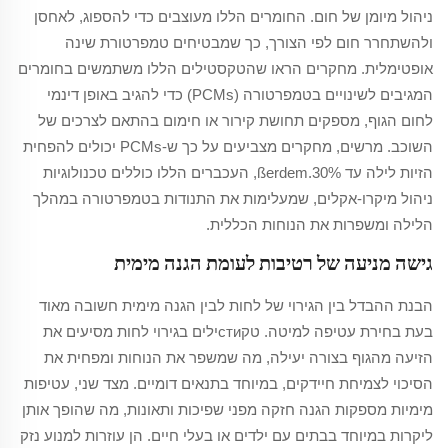
ניהול מיומן של חום. החומרים הללו מעוצבים כדי להספוג, לאחסן
ולהשתחרר חום לפי הצורך, כך שמבטיחים טמפרטורת שינה
אופטימלית. מחקרים הראו שהטקסטילים הללו משתמשים בחומרים
המגיבים לשינויים בטמפרטורה (PCMs) כדי להגיב באופן דינמי
לחום הגוף, מספקים תחושת קירור או חימום בהתאם לצרכים של
השוכב. מרשים, מחקרים מצביעים על כך ש-PCMs יכולים להפחית
הזיות לילה עד 30%.ßerdem, העכברים הללו כוללים טכנולוגיות
ניהול מיקרו-אקלים, שמעלימות את התנודות בטמפרטורה במהלך
הלילה ומשפרות את הנוחות הכללית.
גישה מניעה של רטיבות לעומת הגנה מימית
הבנת ההבדל בין הגירוי של לחות לבין הגנה מימית חשובה מאוד
בעת בחירת עטיפה למיטה. טקстиילים בגירוי לחות מסיעים את
הזיעה מהגוף בצורה יעילה, מה שמשפר את הנוחות ומפחית את
הסיכוי לצמיחת חיידקים, במיוחד בתנאים דומיים. מצד שני, עטיפות
מימיות מספקות הגנה חזקה מפני שפיכות ותאונות, מה שהופך אותן
ליקרות במיוחד בבתים עם ילדים או בעלי חיים. הן עוזרות למנוע נזק